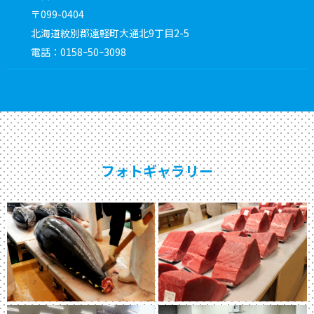
〒099-0404
北海道紋別郡遠軽町大通北9丁目2-5
電話：0158ｰ50ｰ3098
フォトギャラリー